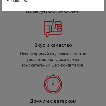
Каждый месяц у нас появляются
Чебоксары
новые торты и десерты. Поверьте,
мы найдем чем Вас удивить!
Вкус и качество
Неповторимый вкус наших тортов
удовлетворяет даже самых
взыскательных шеф-кондитеров.
Домчим с ветерком