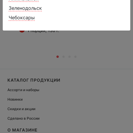
сахара в белом шоколаде и молоч.
Зеленодольск
шоколаде
Чебоксары
649 ₽
849 ₽
1 порция, 130 г.
КАТАЛОГ ПРОДУКЦИИ
Ассорти и наборы
Новинки
Скидки и акции
Сделано в России
О МАГАЗИНЕ