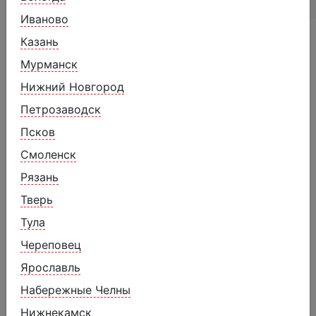
Иваново
Похожие товары
Казань
Мурманск
Нижний Новгород
Петрозаводск
Псков
Смоленск
Рязань
Тверь
Тула
Череповец
Ярославль
Набережные Челны
Фрамбини Десерт Малина без
Нижнекамск