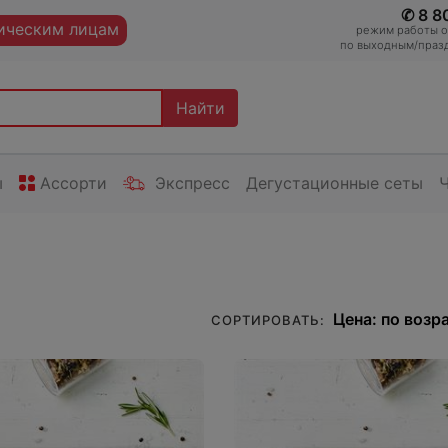
✆ 8 8
ческим лицам
режим работы оп
по выходным/празд
Найти
ы
Ассорти
Экспресс
Дегустационные сеты
СОРТИРОВАТЬ: