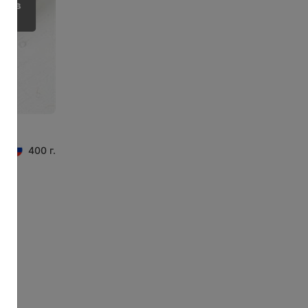
ии в
400 г.