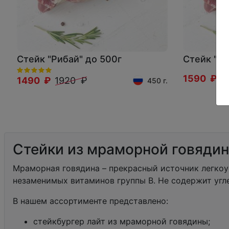
Стейк "Рибай" до 500г
Стейк "Ри
1590 ₽
2
1490 ₽
1920 ₽
450 г.
Стейки из мраморной говяди
Мраморная говядина – прекрасный источник легкоу
незаменимых витаминов группы В. Не содержит угл
В нашем ассортименте представлено:
стейкбургер лайт из мраморной говядины;