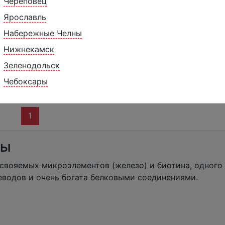
Череповец
Ярославль
Набережные Челны
Нижнекамск
бай" до 550г
Зеленодольск
050 ₽
500 г.
Чебоксары
1
ны
свояемых микроэлементов (железо) и биотина, одного
еводов и очень богата белковыми соединениями.