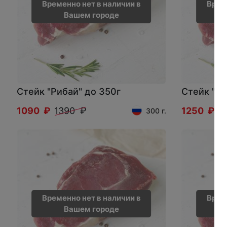
Временно нет в наличии в
Врем
Вашем городе
Стейк "Рибай" до 350г
Стейк "Ри
1090 ₽
1390 ₽
1250 ₽
1
300 г.
Временно нет в наличии в
Врем
Вашем городе