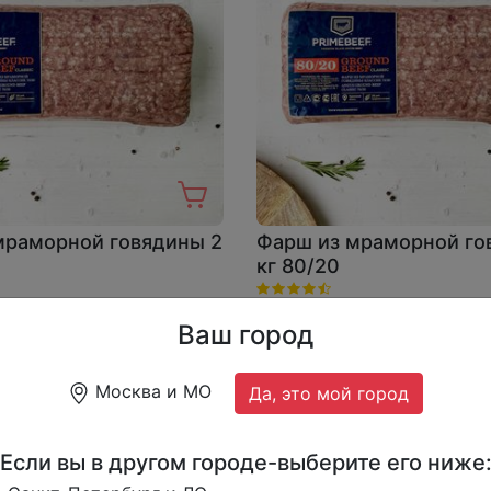
мраморной говядины 2
Фарш из мраморной го
кг 80/20
590 ₽
2290 ₽
2690 ₽
2000 г.
Ваш город
Москва и МО
Да, это мой город
Если вы в другом городе-выберите его ниже