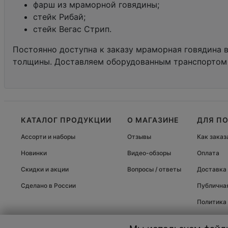
фарш из мраморной говядины;
стейк Рибай;
стейк Вегас Стрип.
Постоянно доступна к заказу мраморная говядина ве
толщины. Доставляем оборудованным транспортом
КАТАЛОГ ПРОДУКЦИИ
О МАГАЗИНЕ
ДЛЯ П
Ассорти и наборы
Отзывы
Как заказ
Новинки
Видео-обзоры
Оплата
Скидки и акции
Вопросы / ответы
Доставка
Сделано в России
Публична
Политика
© 2000-2026, «cheese-cake.ru» - Интернет-магазин десертов. Все 