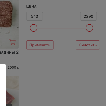
ЦЕНА
Применить
Очистить
вядины 2
2000 г.
: