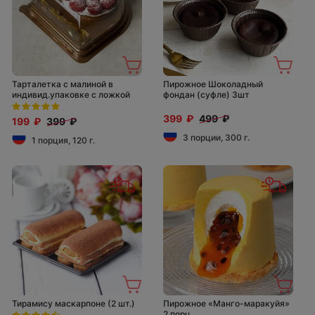
Тарталетка с малиной в
Пирожное Шоколадный
индивид.упаковке с ложкой
фондан (суфле) 3шт
399 ₽
499 ₽
199 ₽
399 ₽
3 порции, 300 г.
1 порция, 120 г.
Тирамису маскарпоне (2 шт.)
Пирожное «Манго-маракуйя»
2 порц