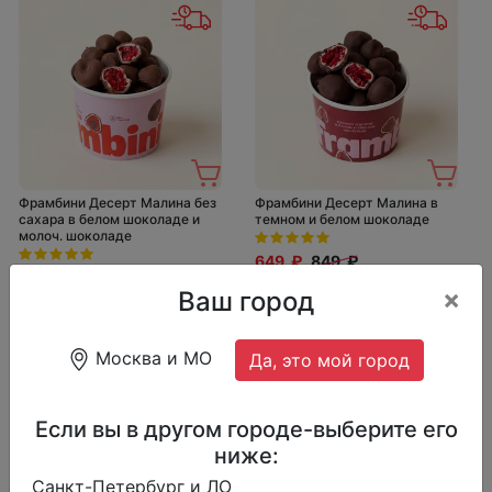
Фрамбини Десерт Малина без
Фрамбини Десерт Малина в
сахара в белом шоколаде и
темном и белом шоколаде
молоч. шоколаде
649 ₽
849 ₽
649 ₽
849 ₽
1 порция, 130 г.
×
Ваш город
1 порция, 130 г.
Москва и МО
Да, это мой город
Если вы в другом городе-выберите его
ниже:
Санкт-Петербург и ЛО