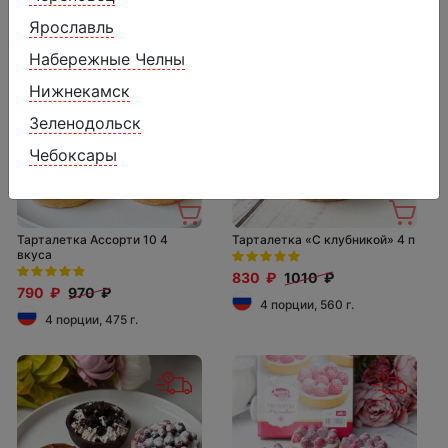
4 порции, 480 г.
Ярославль
Набережные Челны
Нижнекамск
Зеленодольск
Чебоксары
Тарталетка Ассорти 10 4
Тарталетка «С клубникой» 4 п
вкуса
830 ₽
1010 ₽
790 ₽
970 ₽
4 порции, 560 г.
4 порции, 475 г.