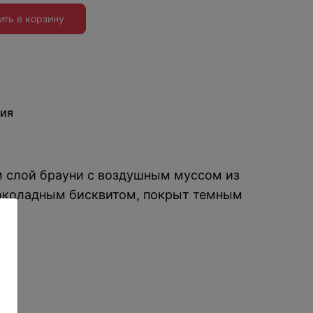
ить в корзину
ия
слой брауни с воздушным муссом из
околадным бисквитом, покрыт темным
: