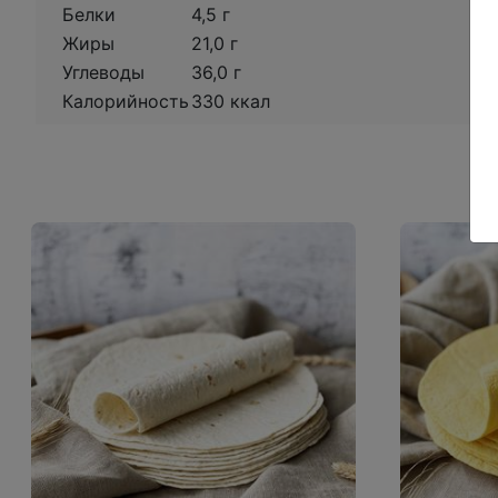
Белки
4,5 г
Жиры
21,0 г
Углеводы
36,0 г
Калорийность
330 ккал