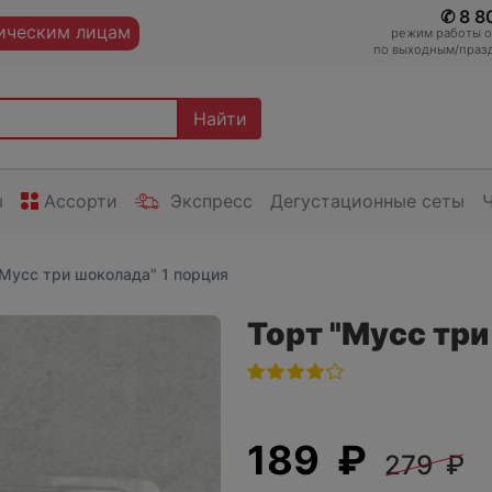
✆ 8 8
ческим лицам
режим работы оп
по выходным/празд
Найти
ы
Ассорти
Экспресс
Дегустационные сеты
"Мусс три шоколада" 1 порция
Торт "Мусс три
189 ₽
279 ₽