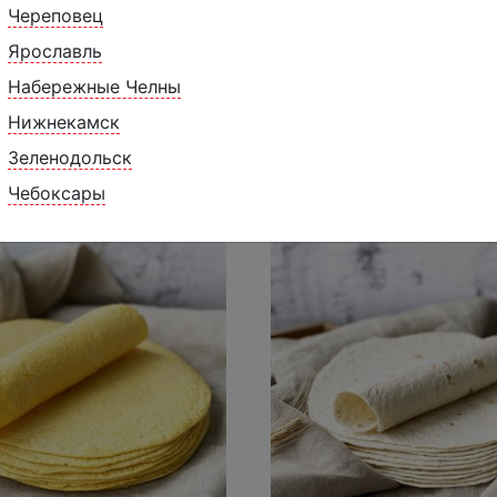
Череповец
Ярославль
Набережные Челны
Нижнекамск
Похожие товары
Зеленодольск
Чебоксары