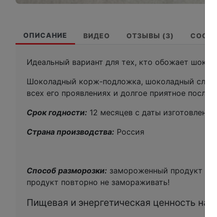
ОПИСАНИЕ
ВИДЕО
ОТЗЫВЫ (3)
СОСТ
Идеальный вариант для тех, кто обожает шокол
Шоколадный корж-подложка, шоколадный слой б
всех его проявлениях и долгое приятное после
Срок годности:
12 месяцев с даты изготовления
Страна производства:
Россия
Способ разморозки:
замороженный продукт разм
продукт повторно не замораживать!
Пищевая и энергетическая ценность на 10