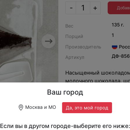
-
+
Добав
135 г.
Вес
1
Порций
Next
Производитель
Росс
ДФ-856
Артикул
Насыщенный шоколадом 
молочного шоколада, ш
шоколадом.
Ваш город
Москва и МО
Да, это мой город
Если вы в другом городе-выберите его ниже