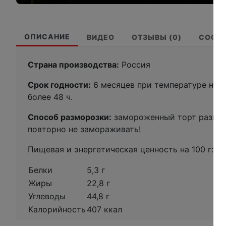
ОПИСАНИЕ
ВИДЕО
ОТЗЫВЫ (0)
СОСТ
Страна производства:
Россия
Срок годности:
6 месяцев при температуре не в
более 48 ч.
Способ разморозки:
замороженный торт разморо
повторно не замораживать!
Пищевая и энергетическая ценность на 100 г:
Белки
5,3 г
Жиры
22,8 г
Углеводы
44,8 г
Калорийность
407 ккал