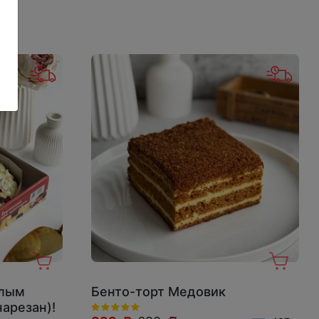
елым
Бенто-торт Медовик
нарезан)!