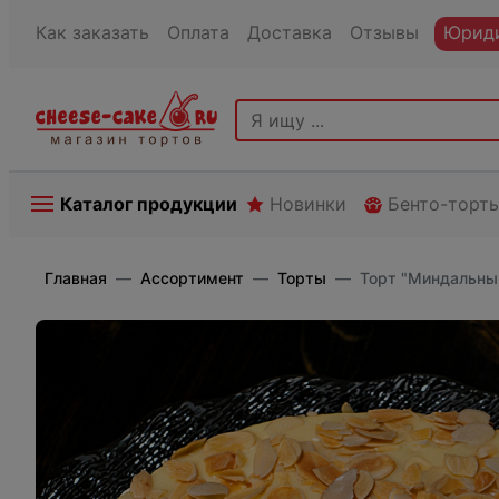
Как заказать
Оплата
Доставка
Отзывы
Юриди
Каталог продукции
Новинки
Бенто-торт
Главная
Ассортимент
Торты
Торт "Миндальный