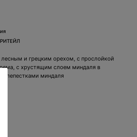
ия
 РИТЕЙЛ
 лесным и грецким орехом, с прослойкой
крема, с хрустящим слоем миндаля в
шен лепестками миндаля
: