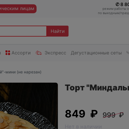
✆ 8 8
ческим лицам
режим работы оп
по выходным/празд
Найти
ы
Ассорти
Экспресс
Дегустационные сеты
"-мини (не нарезан)
Торт "Миндаль
849 ₽
999 ₽
Нет в наличии