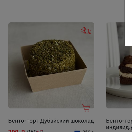
Бенто-торт Дубайский шоколад
Бенто-то
индивид.
799 ₽
959 ₽
350 г.