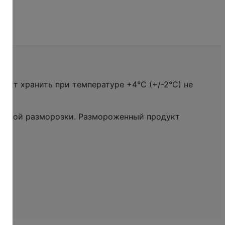
укт хранить при температуре +4°С (+/-2°С) не
полной разморозки. Размороженный продукт