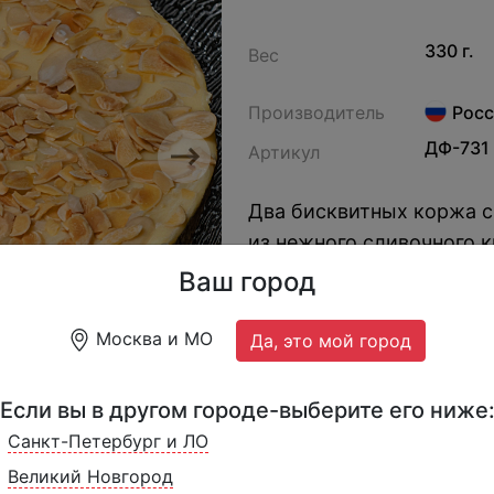
330 г.
Вес
Производитель
Росс
ДФ-731
Артикул
Next
Два бисквитных коржа с
из нежного сливочного 
карамели, сверху укра
Ваш город
Москва и МО
Да, это мой город
Если вы в другом городе-выберите его ниже
Санкт-Петербург и ЛО
Великий Новгород