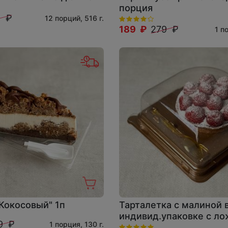
порция
9 ₽
12 порций, 516 г.
189 ₽
279 ₽
1 п
Кокосовый" 1п
Тарталетка с малиной 
индивид.упаковке с л
9 ₽
1 порция, 130 г.