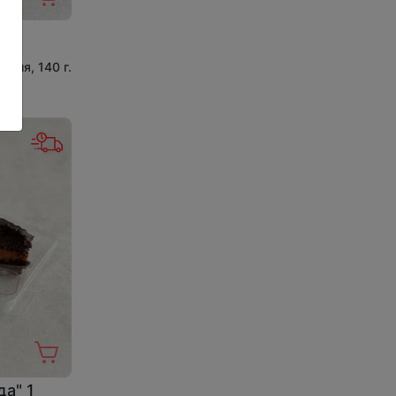
орция, 140 г.
да" 1