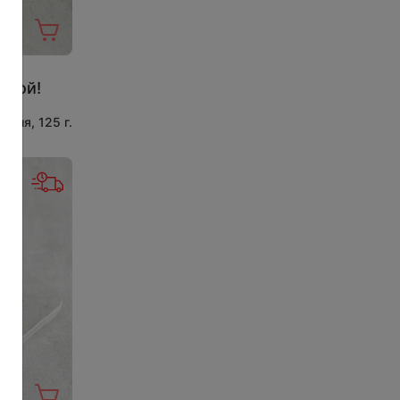
жкой!
орция, 125 г.