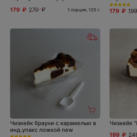
179 ₽
270 ₽
1 порция, 125 г.
179 ₽
19
Чизкейк брауни с карамелью в
Чизкейк "
инд.упакс ложкой new
199 ₽
24