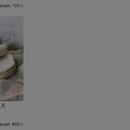
орция, 120 г.
,5
рций, 880 г.