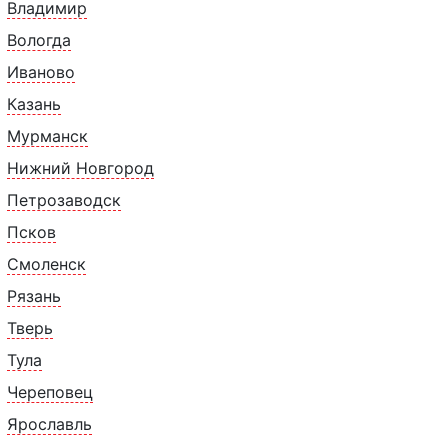
Владимир
Вологда
Иваново
К Манго-маракуйя 1
Чизкейк "Нью-Йорк" в
индивид.упаковке с ло
Казань
169 ₽
199 ₽
Мурманск
1 п
9 ₽
1 порция, 160 г.
Нижний Новгород
Петрозаводск
Псков
Смоленск
Рязань
Тверь
Тула
Череповец
Ярославль