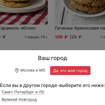
Карамель-яблоко
Печенье Арахисовая па
9 ₽
109 ₽
129 ₽
1 порция, 70 г.
1 
А
Ваш город
Москва и МО
Да, это мой город
Если вы в другом городе-выберите его ниже
Санкт-Петербург и ЛО
Великий Новгород