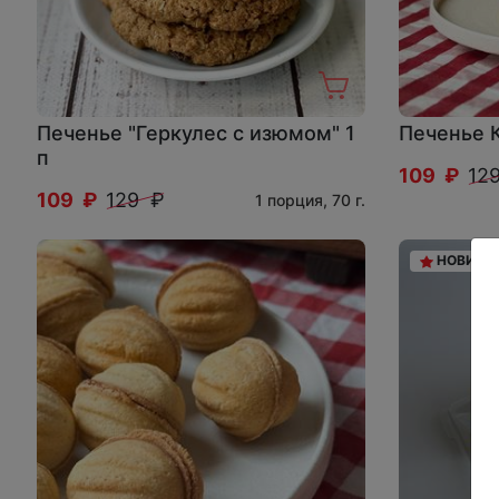
Печенье "Геркулес с изюмом" 1
Печенье 
п
109 ₽
12
109 ₽
129 ₽
1 порция, 70 г.
НОВИНК