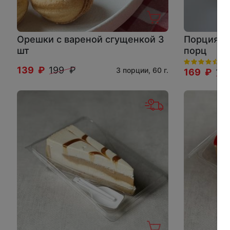
Орешки с вареной сгущенкой 3
Порция Ч
шт
порц
139 ₽
199 ₽
3 порции, 60 г.
169 ₽
19