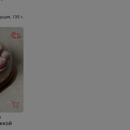
орция, 135 г.
в
ожкой