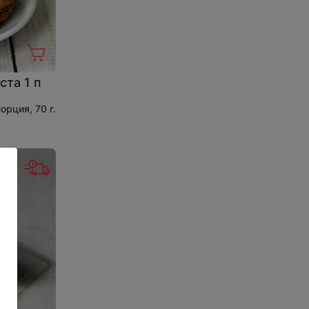
ста 1 п
порция, 70 г.
: