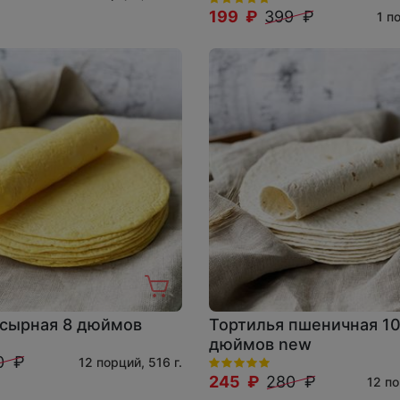
199 ₽
399 ₽
1 п
 сырная 8 дюймов
Тортилья пшеничная 10
дюймов new
0 ₽
12 порций, 516 г.
245 ₽
280 ₽
12 по