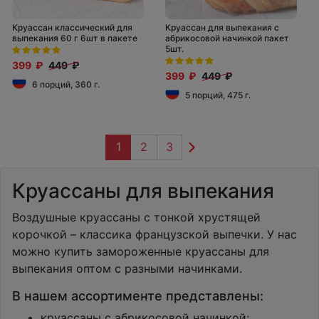
Круассан классический для
Круассан для выпекания с
выпекания 60 г 6шт в пакете
абрикосовой начинкой пакет
5шт.
399 ₽
449 ₽
399 ₽
449 ₽
6 порций, 360 г.
5 порций, 475 г.
1
2
3
Круассаны для выпекания
Воздушные круассаны с тонкой хрустящей
корочкой – классика французской выпечки. У нас
можно купить замороженные круассаны для
выпекания оптом с разными начинками.
В нашем ассортименте представлены:
круассаны с абрикосовой начинкой;