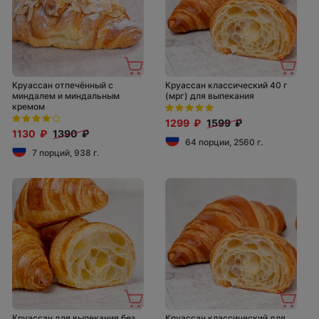
Круассан отпечённый с
Круассан классический 40 г
миндалем и миндальным
(мрг) для выпекания
кремом
1299 ₽
1599 ₽
1130 ₽
1390 ₽
64 порции, 2560 г.
7 порций, 938 г.
Круассан для выпекания без
Круассан классический для