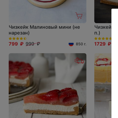
Чизкейк Малиновый мини (не
Чизкейк "
нарезан)
п.)
799 ₽
999 ₽
1729 ₽
1
850 г.