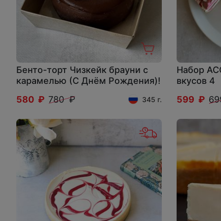
Бенто-торт Чизкейк брауни с
Набор АС
карамелью (С Днём Рождения)!
вкусов 4
580 ₽
780 ₽
599 ₽
69
345 г.