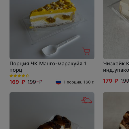
Порция ЧК Манго-маракуйя 1
Чизкейк 
порц
инд.упак
179 ₽
19
169 ₽
199 ₽
1 порция, 160 г.