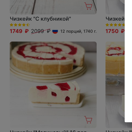
Чизкейк "С клубникой"
Чизкейк 
1749 ₽
2099 ₽
1750 ₽
1
12 порций, 1740 г.