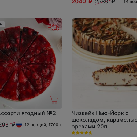
2040 ₽
2580 ₽
14 пор
А
Ассорти ягодный №2
Чизкейк Нью-Йорк с
шоколадом, карамелью
298 ₽
12 порций, 1700 г.
орехами 20п