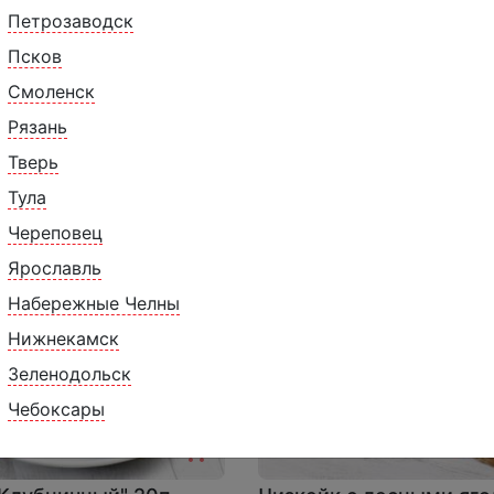
Петрозаводск
Псков
клубничный 16п
Чизкейк "Малиновый" 2
Смоленск
950 ₽
1750 ₽
1999 ₽
16 порций, 2000 г.
20 пор
Рязань
Тверь
Тула
Череповец
Ярославль
Набережные Челны
Нижнекамск
Зеленодольск
Чебоксары