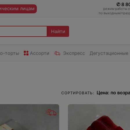
✆ 8 8
ческим лицам
режим работы оп
по выходным/празд
Найти
то-торты
Ассорти
Экспресс
Дегустационные
СОРТИРОВАТЬ: