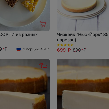
СОРТИ из разных
Чизкейк "Нью-Йорк" 850
нарезан)
9 ₽
3 порции, 451 г.
699 ₽
899 ₽