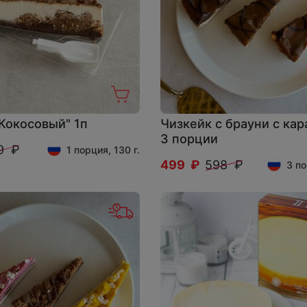
Кокосовый" 1п
Чизкейк с брауни с ка
3 порции
9 ₽
1 порция, 130 г.
499 ₽
598 ₽
3 по