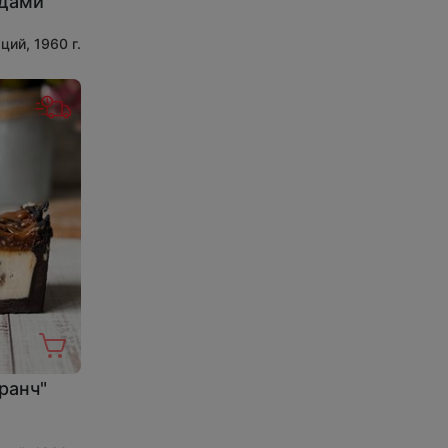
одами
ций, 1960 г.
ранч"