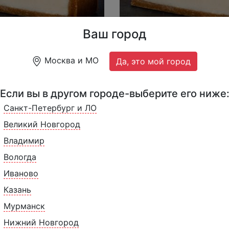
Ваш город
Нью-Йорк" Россия (20
Чизкейк "Нью-Йорк" Ро
Москва и МО
Да, это мой город
п.)
999 ₽
1749 ₽
2090 ₽
20 порций, 2000 г.
16 пор
Если вы в другом городе-выберите его ниже
Санкт-Петербург и ЛО
Великий Новгород
Владимир
Вологда
Иваново
Казань
Мурманск
Нижний Новгород