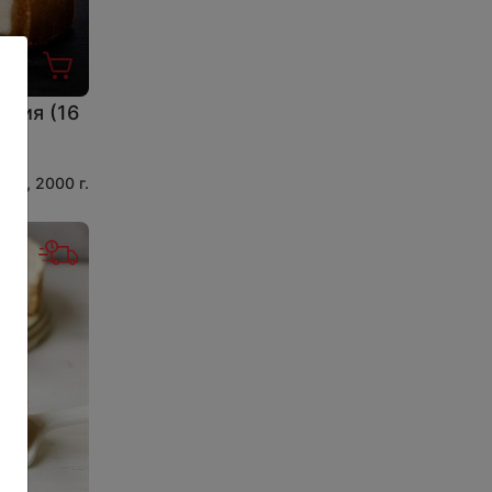
ссия (16
ций, 2000 г.
: