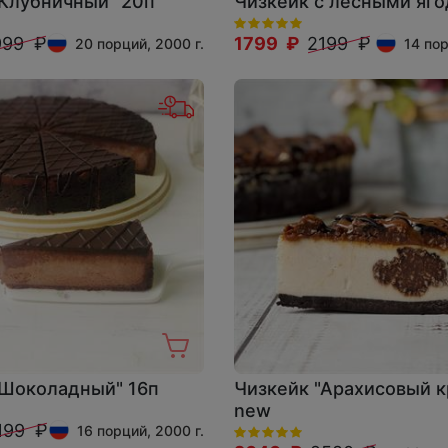
"Клубничный" 20п
Чизкейк с лесными яг
999 ₽
1799 ₽
2199 ₽
20 порций, 2000 г.
14 пор
"Шоколадный" 16п
Чизкейк "Арахисовый к
new
199 ₽
16 порций, 2000 г.