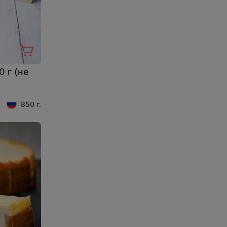
 г (не
850 г.