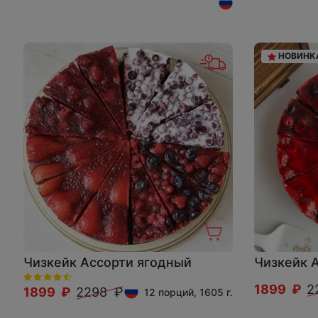
НОВИНК
Чизкейк Ассорти ягодный
Чизкейк 
1899 ₽
2
1899 ₽
2298 ₽
12 порций, 1605 г.