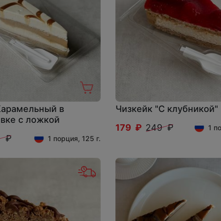
Карамельный в
Чизкейк "С клубникой"
овке с ложкой
179 ₽
249 ₽
1 п
9 ₽
1 порция, 125 г.