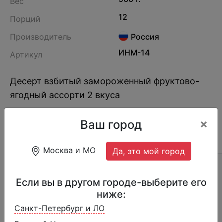
Вес
12
Порций
Производитель
Россия
ИНМ-14
Артикул
Десерт взбитый замороженный фруктово-
ягодный ассорти 2 вкуса
×
Ваш город
ОПИСАНИЕ
ОТЗЫВЫ (15)
СОСТАВ
Москва и МО
Да, это мой город
Ассорти 2вкуса, по 6 шт:
Если вы в другом городе-выберите его
Яблоко
ниже:
Вишня
Санкт-Петербург и ЛО